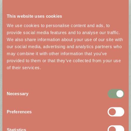
twist naar de andere filialen omdat deze
This website uses cookies
onderneming wil groeien naar meerder
We use cookies to personalise content and ads, to
herkenbare filialen onder deze naam
provide social media features and to analyse our traffic.
We also share information about your use of our site with
Porter House is een fantastisch, derde
our social media, advertising and analytics partners who
filiaal rijker naast Fort Uitermeer in Weesp
may combine it with other information that you’ve
provided to them or that they’ve collected from your use
aan de Vecht.
of their services.
www.porterhouse.nl
Consent
Necessary
Selection
TERUG NAAR OVERZICHT
Preferences
Statistics