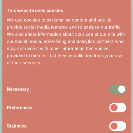
omdat er in het pand enorm veel ramen
This website uses cookies
zijn die reiken van de grond tot aan het
We use cookies to personalise content and ads, to
provide social media features and to analyse our traffic.
plafond.
We also share information about your use of our site with
our social media, advertising and analytics partners who
Brafoer moest een nieuw impuls geven
may combine it with other information that you’ve
aan Heemskerk. Dat is gelukt!
provided to them or that they’ve collected from your use
of their services.
www.brafoer.nl
Consent
Necessary
Selection
TERUG NAAR OVERZICHT
Preferences
Statistics