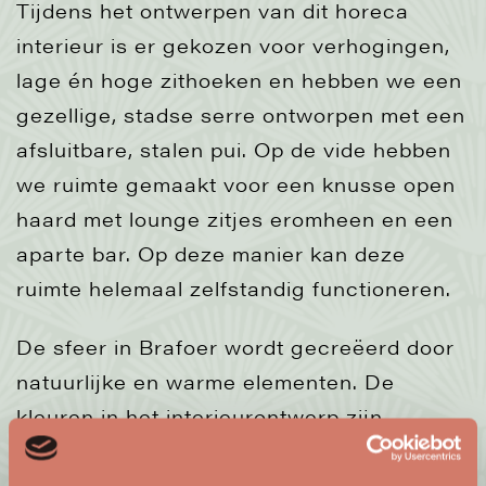
Tijdens het ontwerpen van dit horeca
interieur is er gekozen voor verhogingen,
lage én hoge zithoeken en hebben we een
gezellige, stadse serre ontworpen met een
afsluitbare, stalen pui. Op de vide hebben
we ruimte gemaakt voor een knusse open
haard met lounge zitjes eromheen en een
aparte bar. Op deze manier kan deze
ruimte helemaal zelfstandig functioneren.
De sfeer in Brafoer wordt gecreëerd door
natuurlijke en warme elementen. De
kleuren in het interieurontwerp zijn
geïnspireerd op de omgeving. We hebben
de natuur een grote rol laten spelen,