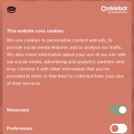
Juist daardoor ontstaat een ruimte die
leeft.
Iedere horecazaak
This website uses cookies
vraagt om iets
We use cookies to personalise content and ads, to
provide social media features and to analyse our traffic.
anders
We also share information about your use of our site with
our social media, advertising and analytics partners who
may combine it with other information that you’ve
Een brasserie vraagt om een andere
provided to them or that they’ve collected from your use
sfeer dan een cocktailbar of
of their services.
lunchroom. Ook de doelgroep speelt
een grote rol. Een jong publiek
Consent
Necessary
verwacht vaak een andere uitstraling
Selection
dan gasten die uitgebreid en rustig
Preferences
willen dineren.