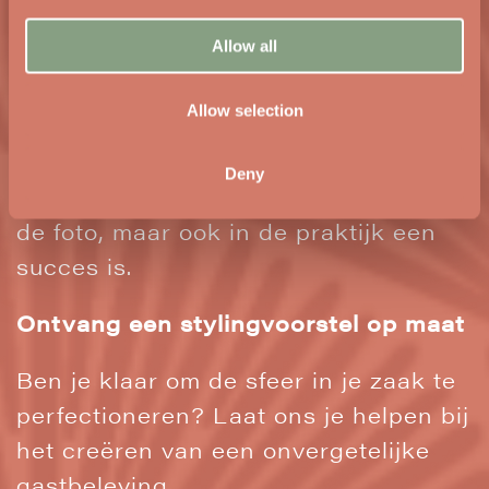
van de gast uit het oog.
Allow all
Benieuwd hoe een horeca stylist jouw
Allow selection
zaak naar een hoger niveau kan
tillen? Laten we samen bouwen aan
Deny
een interieur dat niet alleen mooi is op
de foto, maar ook in de praktijk een
succes is.
Ontvang een stylingvoorstel op maat
Ben je klaar om de sfeer in je zaak te
perfectioneren? Laat ons je helpen bij
het creëren van een onvergetelijke
gastbeleving.