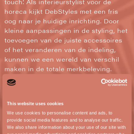
touch’. Als interieurstylist voor de
horeca kijkt DebStyles met een fris
oog naar je huidige inrichting. Door
kleine aanpassingen in de styling, het
toevoegen van de juiste accessoires
of het veranderen van de indeling,
kunnen we een wereld van verschil
maken in de totale merkbeleving.
Van een seizoensgebonden restyling
tot een compleet nieuw concept vanaf
de tekentafel; wij zorgen dat de
This website uses cookies
horeca aankleding naadloos aansluit
We use cookies to personalise content and ads, to
provide social media features and to analyse our traffic.
bij jouw ambities.
We also share information about your use of our site with